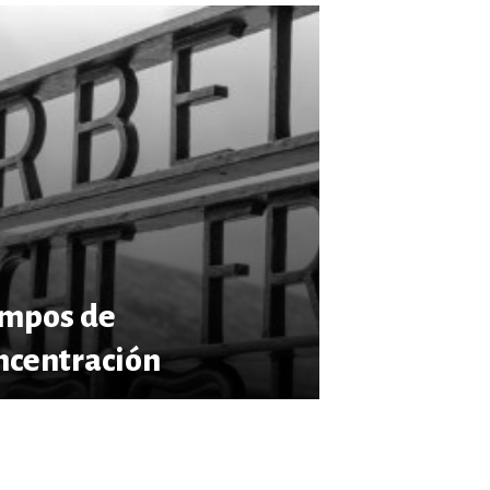
mpos de
ncentración