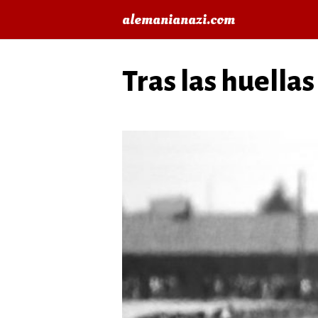
Saltar
alemanianazi.com
al
contenido
Tras las huella