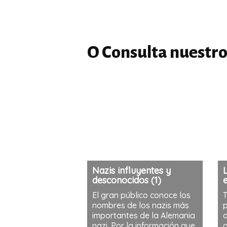
O Consulta nuestro
Nazis influyentes y
L
desconocidos (1)
e
El gran público conoce los
T
nombres de los nazis más
p
importantes de la Alemania
d
nazi. Por la información que
g