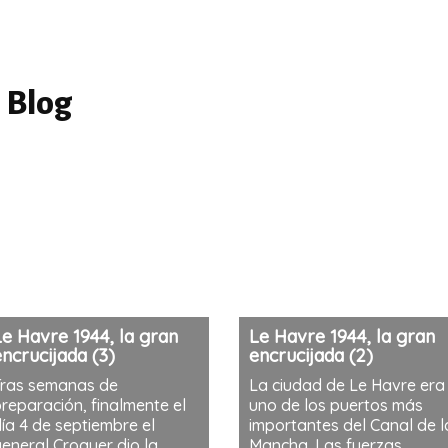
 Blog
e Havre 1944, la gran
Le Havre 1944, la gran
ncrucijada (3)
encrucijada (2)
ras semanas de
La ciudad de Le Havre era
reparación, finalmente el
uno de los puertos más
ía 4 de septiembre el
importantes del Canal de l
eneral Croquer dio la
Mancha. Las fuerzas