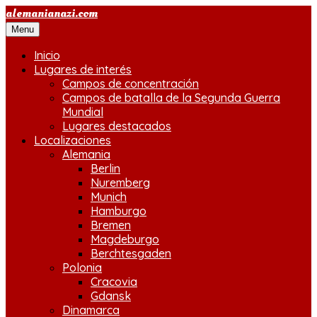
Saltar
alemanianazi.com
al
Menu
contenido
Inicio
Lugares de interés
Campos de concentración
Campos de batalla de la Segunda Guerra
Mundial
Lugares destacados
Localizaciones
Alemania
Berlin
Nuremberg
Munich
Hamburgo
Bremen
Magdeburgo
Berchtesgaden
Polonia
Cracovia
Gdansk
Dinamarca