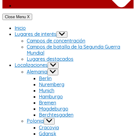
Close Menu
X
Inicio
Lugares de interés
Show
sub
Campos de concentración
menu
Campos de batalla de la Segunda Guerra
Mundial
Lugares destacados
Localizaciones
Show
sub
Alemania
Show
menu
sub
Berlin
menu
Nuremberg
Munich
Hamburgo
Bremen
Magdeburgo
Berchtesgaden
Polonia
Show
sub
Cracovia
menu
Gdansk