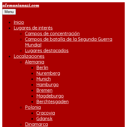
Saltar
alemanianazi.com
al
Menu
contenido
Inicio
Lugares de interés
Campos de concentración
Campos de batalla de la Segunda Guerra
Mundial
Lugares destacados
Localizaciones
Alemania
Berlin
Nuremberg
Munich
Hamburgo
Bremen
Magdeburgo
Berchtesgaden
Polonia
Cracovia
Gdansk
Dinamarca