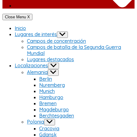
Close Menu
X
Inicio
Lugares de interés
Show
sub
Campos de concentración
menu
Campos de batalla de la Segunda Guerra
Mundial
Lugares destacados
Localizaciones
Show
sub
Alemania
Show
menu
sub
Berlin
menu
Nuremberg
Munich
Hamburgo
Bremen
Magdeburgo
Berchtesgaden
Polonia
Show
sub
Cracovia
menu
Gdansk