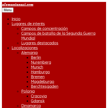
Saltar
alemanianazi.com
al
Menu
contenido
Inicio
Lugares de interés
Campos de concentración
Campos de batalla de la Segunda Guerra
Mundial
Lugares destacados
Localizaciones
Alemania
Berlin
Nuremberg
Munich
Hamburgo
Bremen
Magdeburgo
Berchtesgaden
Polonia
Cracovia
Gdansk
Dinamarca