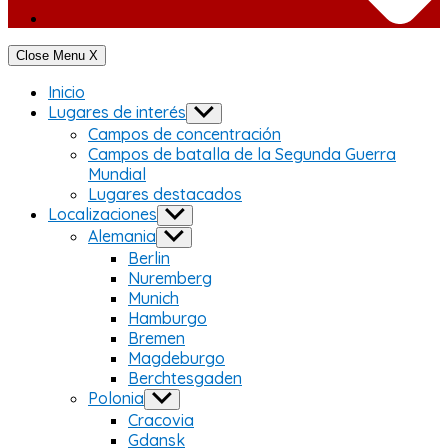
Close Menu
X
Inicio
Lugares de interés
Show
sub
Campos de concentración
menu
Campos de batalla de la Segunda Guerra
Mundial
Lugares destacados
Localizaciones
Show
sub
Alemania
Show
menu
sub
Berlin
menu
Nuremberg
Munich
Hamburgo
Bremen
Magdeburgo
Berchtesgaden
Polonia
Show
sub
Cracovia
menu
Gdansk