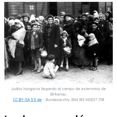
Judíos húngaros llegando al campo de exterminio de
Birkenau.
CC BY-SA 3.0 de
– Bundesarchiv, Bild 183-N0827-318